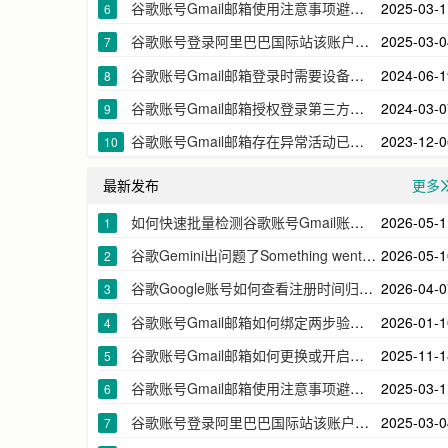
谷歌账号Gmail邮箱使用注意事项避免被风控无法登录
2025-03-1
6
谷歌账号登录阿里巴巴国际站该账户不支持自助验证请联系客服帮您恢复账户
2025-03-0
7
谷歌账号Gmail邮箱登录时需要设备验证如何删除之前的设备
2024-06-1
8
谷歌账号Gmail邮箱授权登录第三方应用网页的原理相互之间的关系
2024-03-0
9
谷歌账号Gmail邮箱存在异常活动已为您退出账号的原因及解决办法
2023-12-0
10
最新发布
更多
如何快速批量检测谷歌账号Gmail账号状态筛选出无效账号
2026-05-1
1
谷歌Gemini出问题了Something went wrong在此国家/地区无法使用
2026-05-1
2
谷歌Google账号如何查看注册时间归属地等详细的信息
2026-04-0
3
谷歌账号Gmail邮箱如何绑定两步验证备用电话号码
2026-01-1
4
谷歌账号Gmail邮箱如何更换或开启两步身份验证器app下载密钥2FA
2025-11-1
5
谷歌账号Gmail邮箱使用注意事项避免被风控无法登录
2025-03-1
6
谷歌账号登录阿里巴巴国际站该账户不支持自助验证请联系客服帮您恢复账户
2025-03-0
7